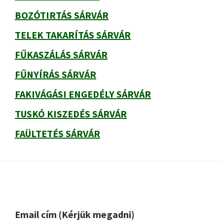
BOZÓTIRTÁS SÁRVÁR
TELEK TAKARÍTÁS SÁRVÁR
FŰKASZÁLÁS SÁRVÁR
FŰNYÍRÁS SÁRVÁR
FAKIVÁGÁSI ENGEDÉLY SÁRVÁR
TUSKÓ KISZEDÉS SÁRVÁR
FAÜLTETÉS SÁRVÁR
Footer
Please leave this field empty.
Email cím (Kérjük megadni)