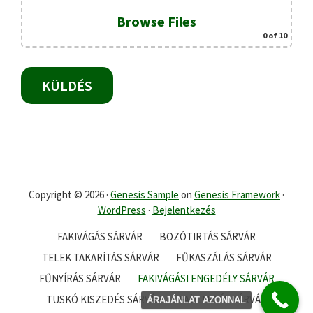
Browse Files
0
of 10
Copyright © 2026 ·
Genesis Sample
on
Genesis Framework
·
WordPress
·
Bejelentkezés
FAKIVÁGÁS SÁRVÁR
BOZÓTIRTÁS SÁRVÁR
TELEK TAKARÍTÁS SÁRVÁR
FŰKASZÁLÁS SÁRVÁR
FŰNYÍRÁS SÁRVÁR
FAKIVÁGÁSI ENGEDÉLY SÁRVÁR
TUSKÓ KISZEDÉS SÁRVÁR
FAÜLTETÉS SÁRVÁR
ÁRAJÁNLAT AZONNAL