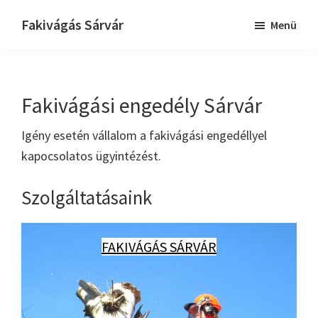
Skip
Ugrás
Ugrás
Fakivágás Sárvár
Menü
to
az
a
Fakivagas
main
elsődleges
lábléchez
Sárvár
content
oldalsávhoz
Fakivágási engedély Sárvár
Igény esetén vállalom a fakivágási engedéllyel
kapocsolatos ügyintézést.
Szolgáltatásaink
FAKIVÁGÁS SÁRVÁR